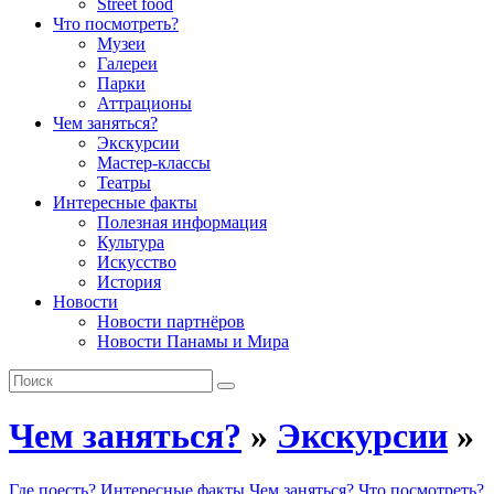
Street food
Что посмотреть?
Музеи
Галереи
Парки
Аттрационы
Чем заняться?
Экскурсии
Мастер-классы
Театры
Интересные факты
Полезная информация
Культура
Искусство
История
Новости
Новости партнёров
Новости Панамы и Мира
Чем заняться?
»
Экскурсии
»
Где поесть?
Интересные факты
Чем заняться?
Что посмотреть?