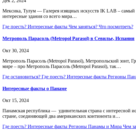
Дек 2, 2024
Мексика, Тулум — Галерея изящных искусств IK LAB – самый
интересные здания со всего мира…
Где поесть?
Интересные факты
Чем заняться?
Что посмотреть?
Метрополь Парасоль (Metropol Parasol) в Севилье, Испания
Окт 30, 2024
Метрополь Парасоль (Metropol Parasol), Метропольский зонт, 
мире – про Метрополь Парасоль (Metropol Parasol), так…
Где остановиться?
Где поесть?
Интересные факты
Регионы Па
Интересные факты о Панаме
Окт 15, 2024
Панамская республика — удивительная страна с интересной ис
стране, соединяющей два американских континента и…
Где поесть?
Интересные факты
Регионы Панамы и Мира
Чем з