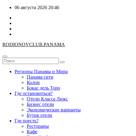
Перейти
06 августа 2026
20:46
к
содержимому
RODIONOV
CLUB.PANAMA
Регионы Панамы и Мира
Панама сити
Колон
Бокас дель Торо
Где остановиться?
Отели Класса Люкс
Бизнес отели
Экономические варианты
Бутик отели
Где поесть?
Рестораны
Кафе