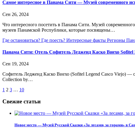
Самое интересное в Панама Сити — Музей современного и
Сен 26, 2024
Что интересного посетить в Панама Сити. Музей современного
музеев Панамской Республики, которые посвящены…
Где остановиться?
Где поесть?
Интересные факты
Регионы Па
Панама Сити: Отель Софитель Ледженд Каско Виехо Sofitel 
Сен 19, 2024
Софитель Ледженд Каско Виехо (Sofitel Legend Casco Viejo) 
Collection by…
Пагинация
1
2
3
…
10
записей
Свежие статьи
Новое место — Музей Русской Сказки «За лесами, за горами» в Са