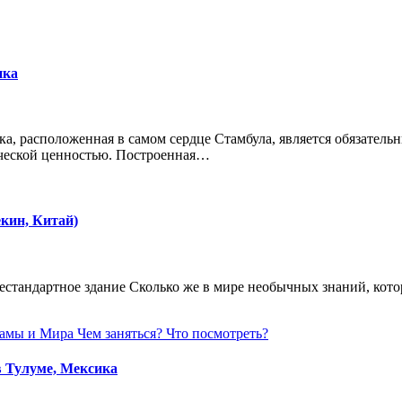
ика
ика, расположенная в самом сердце Стамбула, является обязате
ической ценностью. Построенная…
кин, Китай)
ь нестандартное здание Сколько же в мире необычных знаний, ко
намы и Мира
Чем заняться?
Что посмотреть?
 Тулуме, Мексика