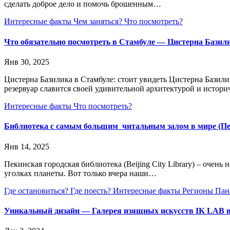
сделать доброе дело и помочь брошенным…
Интересные факты
Чем заняться?
Что посмотреть?
Что обязательно посмотреть в Стамбуле — Цистерна Базил
Янв 30, 2025
Цистерна Базилика в Стамбуле: стоит увидеть Цистерна Базил
резервуар славится своей удивительной архитектурой и истор
Интересные факты
Что посмотреть?
Библиотека с самым большим читальным залом в мире (Пе
Янв 14, 2025
Пекинская городская библиотека (Beijing City Library) – очен
уголках планеты. Вот только вчера наши…
Где остановиться?
Где поесть?
Интересные факты
Регионы Па
Уникальный дизайн — Галерея изящных искусств IK LAB в