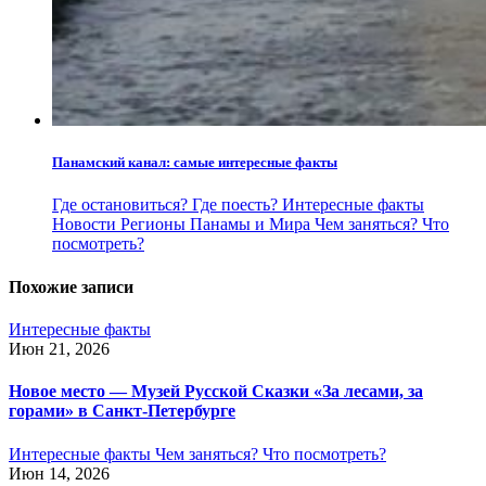
Панамский канал: самые интересные факты
Где остановиться?
Где поесть?
Интересные факты
Новости
Регионы Панамы и Мира
Чем заняться?
Что
посмотреть?
Похожие записи
Интересные факты
Июн 21, 2026
Новое место — Музей Русской Сказки «За лесами, за
горами» в Санкт-Петербурге
Интересные факты
Чем заняться?
Что посмотреть?
Июн 14, 2026