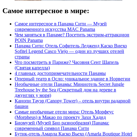
Самое интересное в мире:
Самое интересное в Панама Сити — Музей
современного искусства МAC Panamа
Чем заняться в Панаме? Посетить экстрим-аттракцион
POIN Panama
Панама Сити: Отель Софитель Ледженд Каско Виехо
Sofitel Legend Casco Viejo — один из лучших отелей
страны
Что посмотреть в Париже? Часовня Сент Шапель
(Святая капелла)
4 главных достопримечательности Панамы
Оперный театр в Осло: уникальное здание в Норвегии
Необычные отели Панамы: Миниотель Secret Jungle
Treehouse by the Sea (Секретный дом на дереве в
джунглях у моря)
Канопи Тауэр (Canopy Tower) – отель внутри радарной
башни
Самые необычные отели мира: Отель Морфеус
(Morpheus) в Макао по проекту Захи Хадид
Биомузей (Музей Био разнообразия) Панама:
современный символ Панама Сити
Бутик-отель Амарла Каско Вьехо (Amarla Boutique Hotel