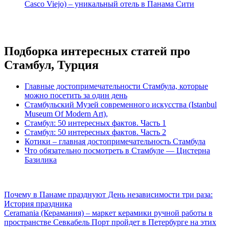
Casco Viejo) – уникальный отель в Панама Сити
Подборка интересных статей про
Стамбул, Турция
Главные достопримечательности Стамбула, которые
можно посетить за один день
Стамбульский Музей современного искусства (Istanbul
Museum Of Modern Art),
Стамбул: 50 интересных фактов. Часть 1
Стамбул: 50 интересных фактов. Часть 2
Котики – главная достопримечательность Стамбула
Что обязательно посмотреть в Стамбуле — Цистерна
Базилика
Навигация
Почему в Панаме празднуют День независимости три раза:
История праздника
по
Ceramania (Керамания) – маркет керамики ручной работы в
записям
пространстве Севкабель Порт пройдет в Петербурге на этих