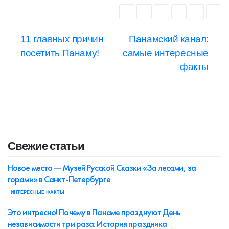
Навигация
11 главных причин
Панамский канал:
посетить Панаму!
самые интересные
по
факты
записям
Свежие статьи
Новое место — Музей Русской Сказки «За лесами, за
горами» в Санкт-Петербурге
ИНТЕРЕСНЫЕ ФАКТЫ
Это интресно! Почему в Панаме празднуют День
независимости три раза: История праздника