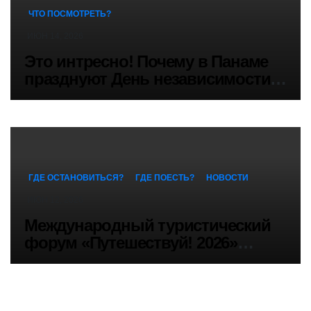
ЧТО ПОСМОТРЕТЬ?
ИЮН 14, 2026
Это интресно! Почему в Панаме
празднуют День независимости
три раза: История праздника
ГДЕ ОСТАНОВИТЬСЯ?
ГДЕ ПОЕСТЬ?
НОВОСТИ
ИЮН 12, 2026
Международный туристический
форум «Путешествуй! 2026»
проходит в Москве в июне