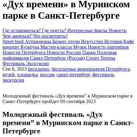
«Дух времени» в Муринском
парке в Санкт-Петербурге
Где остановиться?
Где поесть?
Интересные факты
Новости
Чем заняться?
Что посмотреть?
Street food
Аттрационы
Бизнес отели
Искусство
История
Кафе
концерт
Культура
Мастер-классы
Музеи
Новости партнёров
Новости Петербурга
Новости России
Парки
Полезная
информация
Санкт-Петербург (Россия)
Спорт
Театры
Фестиваль
Экскурсии
Сен 8, 2023
бесплатно
,
бесплатные мероприятия Петербурга
,
музей
,
площадка
,
россия
,
санкт-петербург
,
фестиваль
,
экскурсии
Молодежный фестиваль «Дух времени” в Муринском парке в
Санкт-Петербурге пройдет 09 сентября 2023
Молодежный фестиваль «Дух
времени” в Муринском парке в Санкт-
Петербурге