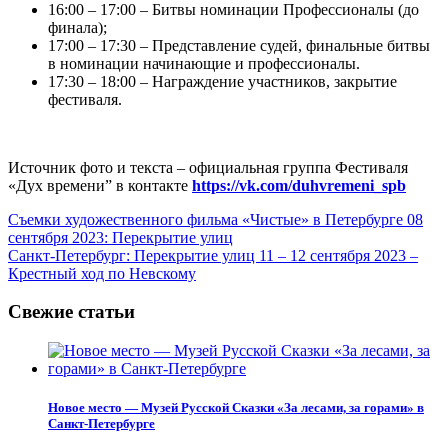
16:00 – 17:00 – Битвы номинации Профессионалы (до
финала);
17:00 – 17:30 – Представление судей, финальные битвы
в номинации начинающие и профессионалы.
17:30 – 18:00 – Награждение участников, закрытие
фестиваля.
Источник фото и текста – официальная группа Фестиваля
«Дух времени” в контакте
https://vk.com/duhvremeni_spb
Навигация
Съемки художественного фильма «Чистые» в Петербурге 08
сентября 2023: Перекрытие улиц
по
Санкт-Петербург: Перекрытие улиц 11 – 12 сентября 2023 –
записям
Крестный ход по Невскому
Свежие статьи
Новое место — Музей Русской Сказки «За лесами, за горами» в
Санкт-Петербурге