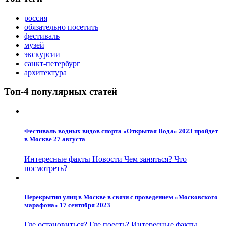
россия
обязательно посетить
фестиваль
музей
экскурсии
санкт-петербург
архитектура
Топ-4 популярных статей
Фестиваль водных видов спорта «Открытая Вода» 2023 пройдет
в Москве 27 августа
Интересные факты
Новости
Чем заняться?
Что
посмотреть?
Перекрытия улиц в Москве в связи с проведением «Московского
марафона» 17 сентября 2023
Где остановиться?
Где поесть?
Интересные факты