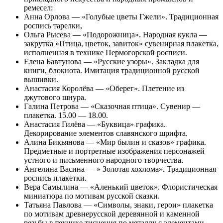
ремесел:
Анна Орлова — «Голубые цветы Гжели». Традиционная
роспись тарелки,
Ольга Рысева — «Подорожница». Народная кукла —
закрутка «Птица, цветок, завиток» сувенирная плакетка,
исполненная в технике Пермогорской росписи.
Елена Бавтунова — «Русские узоры». Закладка для
книги, блокнота. Имитация традиционной русской
вышивки.
Анастасия Королёва — «Оберег». Плетение из
джутового шнура.
Галина Петрова — «Сказочная птица». Сувенир —
плакетка. 15.00 — 18.00.
Анастасия Гилёва — «Буквица» графика.
Декорирование элементов славянского шрифта.
Алина Бикьянова — «Мир былин и сказов» графика.
Предметные и портретные изображения персонажей
устного и письменного народного творчества.
Ангелина Васина — » Золотая хохлома». Традиционная
роспись плакетки.
Вера Самылина — «Аленький цветок». Флористическая
миниатюра по мотивам русской сказки.
Татьяна Павлова — «Символы, знаки, герои» плакетка
по мотивам древнерусской деревянной и каменной
резьбы в технике тиснения по металлу с элементами