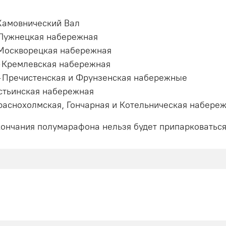
 Хамовнический Вал
— Лужнецкая набережная
— Москворецкая набережная
 — Кремлевская набережная
 — Пречистенская и Фрунзенская набережные
 Устьинская набережная
— Краснохолмская, Гончарная и Котельническая набере
окончания полумарафона нельзя будет припарковаться