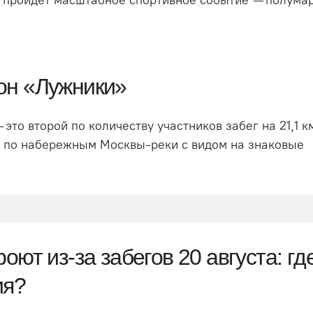
он «Лужники»
то второй по количеству участников забег на 21,1 к
г по набережным Москвы-реки с видом на знаковые
ют из-за забегов 20 августа: гд
ия?