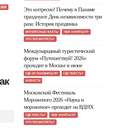
СИИ
Это интресно! Почему в Панаме
празднуют День независимости три
раза: История праздника
ИНТЕРЕСНЫЕ ФАКТЫ
ЧЕМ ЗАНЯТЬСЯ?
ЧТО ПОСМОТРЕТЬ?
Международный туристический
форум «Путешествуй! 2026»
проходит в Москве в июне
ГДЕ ОСТАНОВИТЬСЯ?
ГДЕ ПОЕСТЬ?
ак
НОВОСТИ
Московский Фестиваль
Мороженого 2026 «Наука и
мороженое» проходит на ВДНХ
ГДЕ ПОЕСТЬ?
ЧЕМ ЗАНЯТЬСЯ?
ЧТО ПОСМОТРЕТЬ?