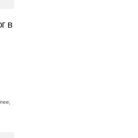
г в
лее;