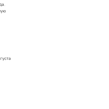
да.
ную
густа