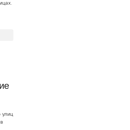
ицах.
ие
 улиц
 в