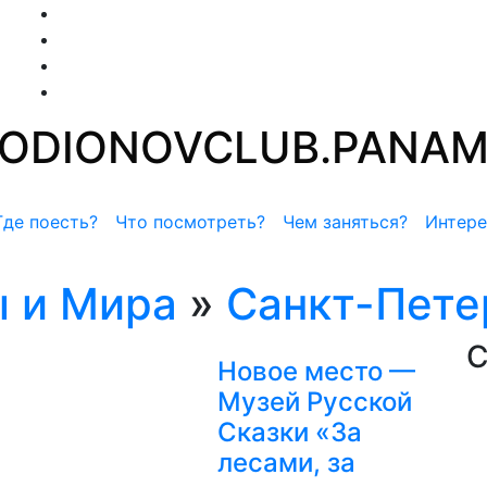
ODIONOV
CLUB.PANA
Где поесть?
Что посмотреть?
Чем заняться?
Интере
 и Мира
»
Санкт-Пете
С
Новое место —
Музей Русской
Сказки «За
лесами, за